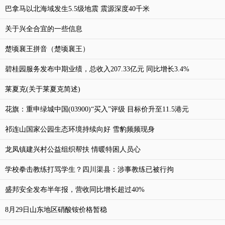
巴拿马以北海域发生5.5级地震 震源深度40千米
关于兴全合宜的一些信息
楚顷襄王拼音（楚顷襄王）
碧桂园服务发布中期业绩，总收入207.33亿元 同比增长3.4%
莱夏克(关于莱夏克简述)
花旗：重申绿城中国(03900)“买入”评级 目标价升至11.5港元
祁连山国家公园生态环境持续向好 雪豹频频现身
龙凤镇建兴村公益组织帮扶 情暖特困人员心
学校拳击教练打骂学生？四川渠县：涉事教练已被行拘
盛邦安全发布半年报，营收同比增长超过40%
8月29日山东地区硝酸铵价格暂稳