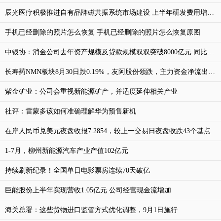
辰光医疗积极推进自有品牌磁共振系统市场建设 上半年研发费用增长74%
手机已经删除的照片怎么恢复 手机已经删除的照片怎么恢复原图
中银协：消金公司去年资产规模及贷款规模双双突破8000亿元 同比增速均为17.5%
长寿药NMN板块8月30日跌0.19%，友阿股份领跌，主力资金净流出1.03亿元
紫金矿业：公司会重视新能源矿产，并适度延伸相关产业
社评：雷蒙多该如何准确理解华为预售新机
在岸人民币兑美元夜盘收报7.2854，较上一交易日夜盘收跌43个基点
1-7月，柳州新能源汽车产业产值102亿元
持续刷新纪录！全国单日电影票房连续70天破亿
巨能股份上半年实现营收1.05亿元 公司经营现金流增加
海关总署：这些货物进口监管方式优化调整，9月1日施行