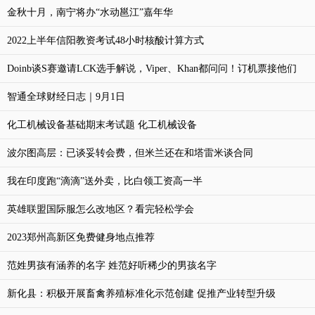
金秋十月，南宁将办“水动邕江”嘉年华
2022上半年信阳教资考试48小时核酸计算方式
Doinb谈S赛邀请LCK选手解说，Viper、Khan都问问！订机票接他们
智通全球财经日志｜9月1日
化工机械设备基础期末考试题 化工机械设备
波尔图高层：已谈妥转会费，但米兰还在和塔雷米谈合同
我在印度跑“滴滴”送外卖，比白领工资高一半
英雄联盟国际服怎么改地区？看完轻松学会
2023郑州高新区免费健身地点推荐
范姓男孩有涵养的名字 姓范好听稀少的男孩名字
新化县：积极开展畜禽养殖标准化示范创建 促推产业转型升级