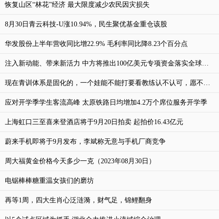
恢复山区“林花”经济 最大限度减少农民因灾损失
8月30日青云科技-U涨10.94%，民生聚优基金重仓该股
华发股份上半年营收同比增22.9% 毛利率同比降8.23个百分点
注入新动能、带来新活力 中方将推出100亿美元专项资金落实全球发展倡议
现在青训体系是固化的，一个娃能不能打要看教练认不认可，愿不愿意推荐他进圈子
应对开学季学生客流高峰 太原铁路日均增加4.2万个席位服务开学季
上海虹口三至喜来登酒店将于9月20日拍卖 起拍价16.43亿元
蔚来手机即将于9月发布，李斌称无意与手机厂商竞争
周大福黄金价格今天多少一克（2023年08月30日）
电锯棒棒糖重温女孩们的磨坊
再等1周，四大生肖心泛涟漪，财气足，锦鲤翻身