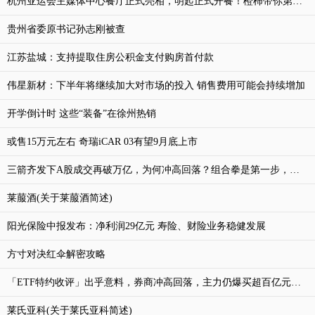
杭州亚运会主媒体中心餐厅正式亮相，明起正式开餐！橙柿带你第一时间了解
贵州省委原书记孙志刚被查
江苏盐城：支持提取住房公积金支付购房首付款
伟星新材：下半年将继续加大对市场的投入 销售费用可能会持续增加
开学倒计时 这些“装备”在徐州热销
或售15万元左右 奇瑞iCAR 03有望9月底上市
三箭齐发下A股成交再破万亿，为何冲高回落？组合拳是第一步，政策还有空间
莱菔酒(关于莱菔酒简述)
阳光保险中报发布：净利润29亿元 寿险、财险业务稳健发展
方寸对决红伞解密攻略
「ETF特约收评」出乎意料，券商冲高回落，主力仍爆买超百亿元！地产ETF(159707)惊艳大涨4%!港股韧性再显
莱氏亚科(关于莱氏亚科简述)