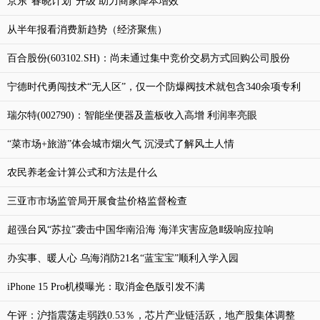
京东“春晓计划”升级 助力商家降本增效
从半年报看消费新趋势（经济聚焦）
百合股份(603102.SH)：尚未通过集中竞价交易方式回购公司股份
宁德时代勇闯技术“无人区”，仅一个防爆阀技术就包含340余项专利
瑞尔特(002790)：智能坐便器及盖板收入高增 利润率亮眼
“菜市场+旅游”体会城市烟火气 沉浸式了解风土人情
农民养老金计算公式和方法是什么
三亚市市场监管局开展食盐价格监督检查
超强台风“苏拉”袭击中国华南沿海 海洋灾害应急Ⅱ级响应拉响
办实事、暖人心 乌海消防21名“蓝宝宝”顺利入学入园
iPhone 15 Pro机模曝光：取消金色版引发不满
午评：沪指震荡走弱跌0.53％，芯片产业链活跃，地产股集体调整