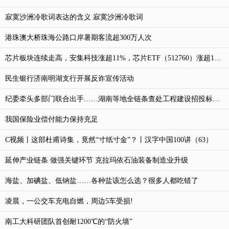
寂寞沙洲冷歌词表达的含义 寂寞沙洲冷歌词
港珠澳大桥珠海公路口岸暑期客流超300万人次
芯片板块连续走高，安集科技涨超11%，芯片ETF（512760）涨超1%，成交额超2.4亿元
民生银行济南明湖支行开展反诈宣传活动
纪委牵头多部门联合出手……湖南等地全链条查处工程建设招投标领域问题
我国保险业偿付能力保持充足
C视频丨这部杜甫诗集，竟然“寸纸寸金”？丨汉字中国100讲（63）
延伸产业链条 做强关键环节 克拉玛依石油装备制造业升级
海盐、加碘盐、低钠盐……各种盐该怎么选？很多人都吃错了
凌晨，一公交车充电自燃，周边5车受损!
南工大科研团队首创耐1200℃的“防火墙”