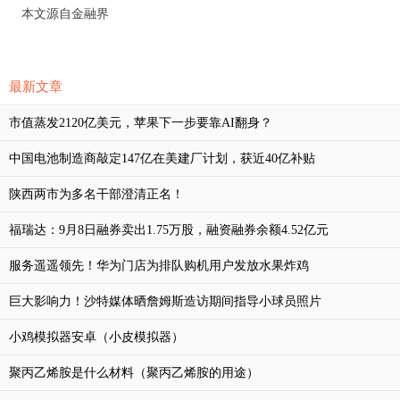
本文源自金融界
最新文章
市值蒸发2120亿美元，苹果下一步要靠AI翻身？
中国电池制造商敲定147亿在美建厂计划，获近40亿补贴
陕西两市为多名干部澄清正名！
福瑞达：9月8日融券卖出1.75万股，融资融券余额4.52亿元
服务遥遥领先！华为门店为排队购机用户发放水果炸鸡
巨大影响力！沙特媒体晒詹姆斯造访期间指导小球员照片
小鸡模拟器安卓（小皮模拟器）
聚丙乙烯胺是什么材料（聚丙乙烯胺的用途）