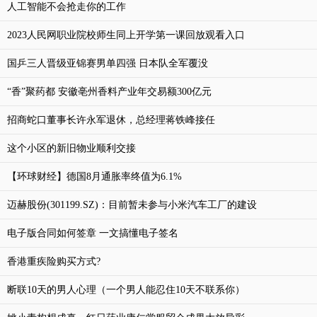
人工智能不会抢走你的工作
2023人民网职业院校师生同上开学第一课回放观看入口
国乒三人晋级亚锦赛男单四强 日本队全军覆没
“香”聚药都 安徽亳州香料产业年交易额300亿元
招商蛇口董事长许永军退休，总经理蒋铁峰接任
这个小区的新旧物业顺利交接
【环球财经】德国8月通胀率终值为6.1%
迈赫股份(301199.SZ)：目前暂未参与小米汽车工厂的建设
电子版合同如何签章 一文搞懂电子签名
香港重疾险购买方式?
断联10天的男人心理（一个男人能忍住10天不联系你）