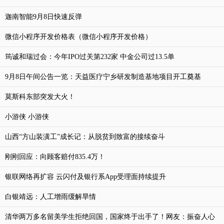
迦南智能9月8日快速反弹
微信小程序开发价格表（微信小程序开发价格）
筠诚和瑞过会：今年IPO过关第232家 中金公司过13.5单
9月8日午间公告一览：天益医疗宁乡研发制造基地项目开工奠基
莫斯科东部突发大火！
小游侠 小游侠
山西“方山装潢工”成长记：从脱贫到致富的接续奋斗
刚刚回应：向顾客赔付835.4万！
银联网络再扩容 云闪付及银行系App受理面持续提升
白银靖远：人工增雨缓解旱情
清华两万多名留美学生拒绝回国，国家终于出手了！网友：振奋人心