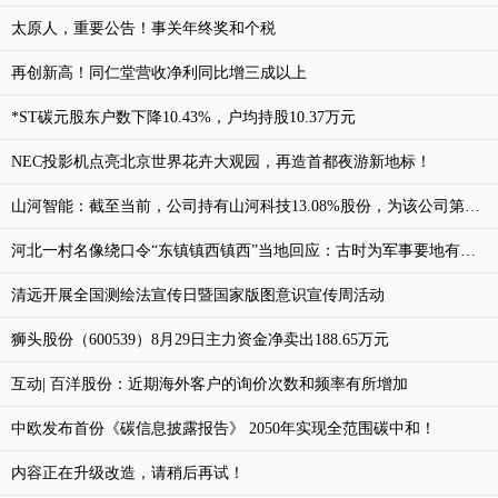
太原人，重要公告！事关年终奖和个税
再创新高！同仁堂营收净利同比增三成以上
*ST碳元股东户数下降10.43%，户均持股10.37万元
NEC投影机点亮北京世界花卉大观园，再造首都夜游新地标！
山河智能：截至当前，公司持有山河科技13.08%股份，为该公司第二大股东
河北一村名像绕口令“东镇镇西镇西”当地回应：古时为军事要地有重兵把守 具体是什么情况?
清远开展全国测绘法宣传日暨国家版图意识宣传周活动
狮头股份（600539）8月29日主力资金净卖出188.65万元
互动| 百洋股份：近期海外客户的询价次数和频率有所增加
中欧发布首份《碳信息披露报告》 2050年实现全范围碳中和！
内容正在升级改造，请稍后再试！