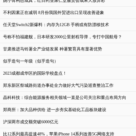
姚小青构想成真，红日药业康仁堂服贸会成果大放异彩
不利因素正在减弱 8月份我国外贸进出口呈现改善迹象
任天堂Switch2新爆料：内存为12GB 手柄或有防漂移技术
号称不怕福建舰，日本研发2000公里射程导弹，专打中国航母？
甘肃推进马铃薯全产业链发展 种薯繁育具有显著优势
似乎造句一年级（似乎造句）
2023成都成华区的国际学校盘点！
郑东新区祭城路街道办事处全力做好大气污染巡查整治工作
晶科科技：综合能源服务相关领域一直是公司关注和重点布局方向
郑商所：加大品种供给 进一步夯实基础化工品板块建设
沪深两市成交额突破6000亿元
比12系列最高提速48%，苹果iPhone 14系列改善5G网络支持