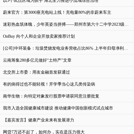
以5个试点区域为抓手 湖北全力推进小流域综合治理
蔚来官方：第3000座充电站上线！充电量80%的非蔚来车主
迷彩热血筑体魄，少年英姿当拼搏——郑州市第六十二中学2023级初一新生国防教育开营啦！
OnBuy 向个人和企业开放卖家推荐计划
[公司]中环装备：垃圾焚烧发电业务营收占比86% 上半年归母净利润同比增长24.83%
云南筹集280多亿元做好“土特产”文章
北交所上市委：用友金融首发获通过
有的病得过也不能轻视！开学季当心这几类传染病
南华生物：向特定对象发行股票申请获同意注册批复
我市入选全国健康城市建设 推动健康中国创新模式试点城市
【嘉宾发言】健康产业未来有发展潜力
网贷7万还不起了，如何办，实在是压力很大