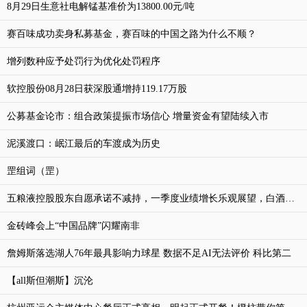
8月29日生意社电解锰基准价为13800.00元/吨
赛百味成功卖身私募基金，赛百味的中国之路为什么不顺？
增列数种应予处罚行为优化处罚程序
软控股份08月28日获深股通增持119.17万股
公募基金论市：组合政策提振市场信心 增量资金有望陆续入市
泥溪渡口：岷江最后的车渡成为历史
罡组词（罡）
五粮液控股股东自愿承诺不减持，一季度业绩增长乐观展望，白酒市场竞争优势凸显|产业链情报站
金砖峰会上“中国品牌”闪耀南非
詹姆斯落选湖人76年最具影响力球星 数据不足AI无法评价 科比第二
【all斯但潮斯】沉沦