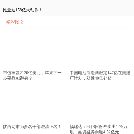
比亚迪158亿大动作！
精彩图文
市值蒸发2120亿美元，苹果下一
中国电池制造商敲定147亿在美建
步要靠AI翻身？
厂计划，获近40亿补贴
陕西两市为多名干部澄清正名！
福瑞达：9月8日融券卖出1.75万
股，融资融券余额4.52亿元